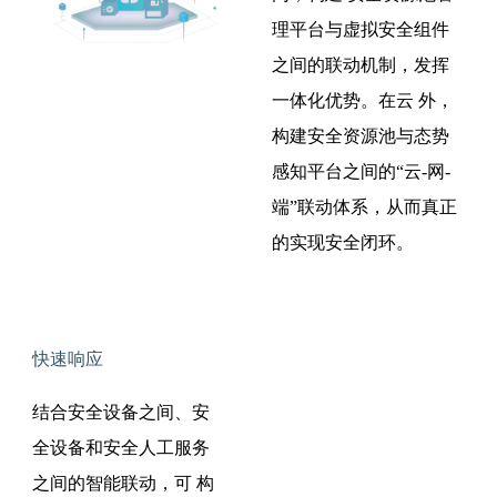
理平台与虚拟安全组件
之间的联动机制，发挥
一体化优势。在云 外，
构建安全资源池与态势
感知平台之间的“云-网-
端”联动体系，从而真正
的实现安全闭环。
快速响应
结合安全设备之间、安
全设备和安全人工服务
之间的智能联动，可 构