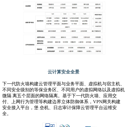
云计算安全全景
下一代防火墙构建云管理平面与业务平面、虚拟机与宿主机、
不同安全级别的等保业务区、不同用户的虚拟网络以及虚拟机
微隔 离五个层面的网络隔离。基于下一代防火墙、应用交
付、上网行为管理等构建边界立体防御体系，VPN网关构建
安全接入平台，堡 垒机、日志审计保障云管理平台运维安
全。