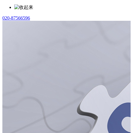
020-87566596